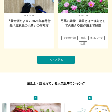
2026.03.02
2026.01.19
『養命酒だより』2026年春号付
芍薬の効能・効果とは？漢方とし
録「北欧風の小鳥」の作り方
ての働きや副作用まで解説
その他不調
血流
東洋ハーブ
生薬
もっと見る
最近よく読まれている人気記事ランキング