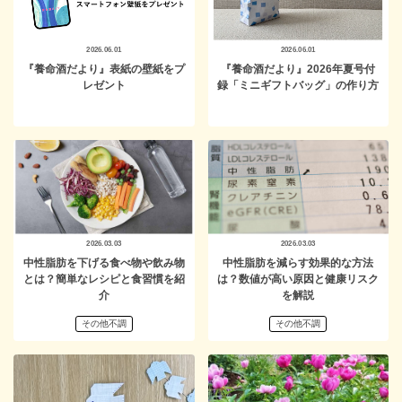
2026.06.01
2026.06.01
『養命酒だより』表紙の壁紙をプ
『養命酒だより』2026年夏号付
レゼント
録「ミニギフトバッグ」の作り方
2026.03.03
2026.03.03
中性脂肪を下げる食べ物や飲み物
中性脂肪を減らす効果的な方法
とは？簡単なレシピと食習慣を紹
は？数値が高い原因と健康リスク
介
を解説
その他不調
その他不調