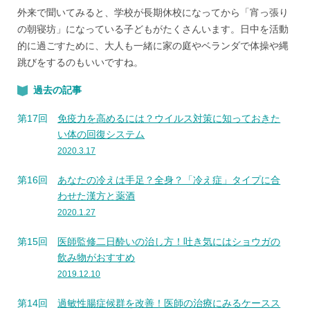
外来で聞いてみると、学校が長期休校になってから「宵っ張り
の朝寝坊」になっている子どもがたくさんいます。日中を活動
的に過ごすために、大人も一緒に家の庭やベランダで体操や縄
跳びをするのもいいですね。
過去の記事
第17回
免疫力を高めるには？ウイルス対策に知っておきた
い体の回復システム
2020.3.17
第16回
あなたの冷えは手足？全身？「冷え症」タイプに合
わせた漢方と薬酒
2020.1.27
第15回
医師監修二日酔いの治し方！吐き気にはショウガの
飲み物がおすすめ
2019.12.10
第14回
過敏性腸症候群を改善！医師の治療にみるケースス