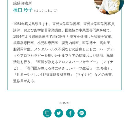
緑蔭診療所
橋口 玲子
（はしぐち れいこ)
1954年鹿児島県生まれ。東邦大学医学部卒。東邦大学医学部客員
講師、および薬学部非常勤講師、国際協力事業団専門家を経て、
1994年より緑蔭診療所で現代医学と漢方を併用した診療を実施。
循環器専門医、小児科専門医、認定内科医、医学博士。高血圧、
脂質異常症、メンタルヘルス不調などの診療とともに、ハーブテ
ィやアロマセラピーを用いたセルフケアの指導および講演、執筆
活動も行う。『医師が教えるアロマ＆ハーブセラピー』（マイナ
ビ）、『専門医が教える体にやさしいハーブ生活 』（幻冬舎）、
『世界一やさしい! 野菜薬膳食材事典』（マイナビ）などの著書、
監修書がある。
SHARE