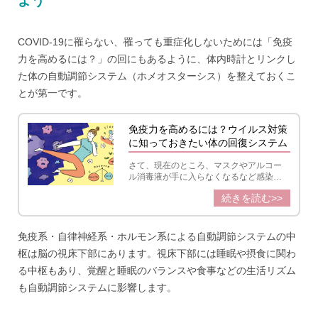
よう
COVID-19に罹らない、罹っても重症化しないためには「免疫
力を高めるには？」の回にもあるように、体内時計とリンクし
た体の自動調節システム（ホメオスターシス）を整えておくこ
とが第一です。
免疫力を高めるには？ウイルス対策
に知っておきたい体の回復システム
さて、現在のところ、マスクやアルコー
ル消毒液が手に入らなくなるなど感染へ
の不安が広がっています。 そもそも通常
続きを読む>>
のウイルス感染症で特効薬と言える抗ウ
イルス薬があるのはインフルエンザとヘ
ルペス（単純ヘルペス及び水ぼうそう・
帯状疱疹ウイルス）だけ。
免疫系・自律神経系・ホルモン系による自動調節システムの中
枢は脳の視床下部にあります。視床下部には睡眠や摂食に関わ
る中枢もあり、覚醒と睡眠のバランスや食事などの生活リズム
も自動調節システムに影響します。