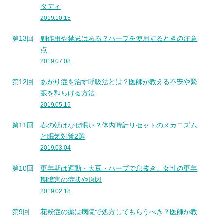
タディ
2019.10.15
第13回
副作用や禁忌はある？ハーブを使用するときの注意
点
2019.07.08
第12回
あがり症を治す呼吸法とは？医師が教える不安や緊
張を和らげる方法
2019.05.15
第11回
春の朝はなぜ眠い？体内時計リセットのメカニズム
と眠気対策2選
2019.03.04
第10回
更年期は運動・大豆・ハーブで息抜き。女性の更年
期障害の症状や原因
2019.02.18
第9回
花粉症の薬は病院で処方してもらうべき？医師が教