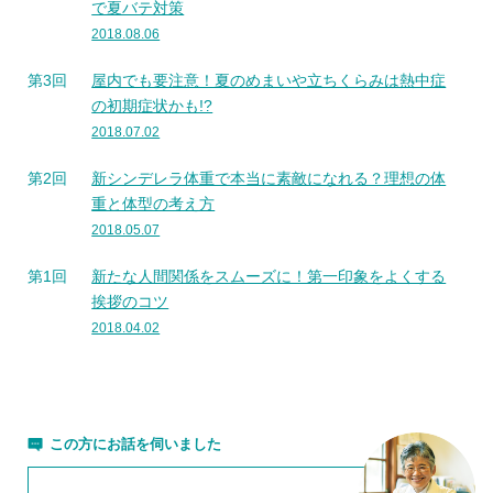
で夏バテ対策
2018.08.06
第3回
屋内でも要注意！夏のめまいや立ちくらみは熱中症
の初期症状かも!?
2018.07.02
第2回
新シンデレラ体重で本当に素敵になれる？理想の体
重と体型の考え方
2018.05.07
第1回
新たな人間関係をスムーズに！第一印象をよくする
挨拶のコツ
2018.04.02
この方にお話を伺いました