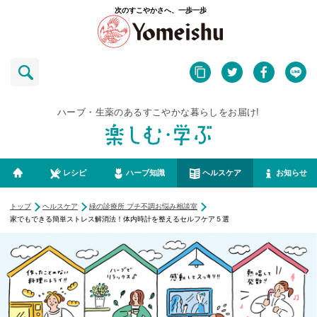
次のすこやかさへ、一歩一歩
ハーブ・生薬のあるすこやかな暮らしをお届け!
レシピ
ハーブ知識
ヘルスケア
お知らせ
トップ
ヘルスケア
緑の診療所 プチ不調お悩み相談室
家でもできる簡単ストレス解消法！体内時計を整えるセルフケア５選