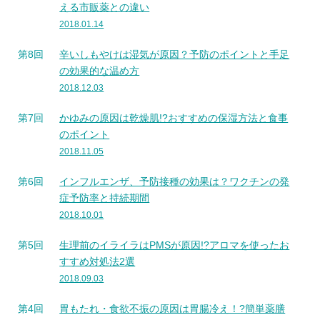
える市販薬との違い
2018.01.14
第8回
辛いしもやけは湿気が原因？予防のポイントと手足
の効果的な温め方
2018.12.03
第7回
かゆみの原因は乾燥肌!?おすすめの保湿方法と食事
のポイント
2018.11.05
第6回
インフルエンザ、予防接種の効果は？ワクチンの発
症予防率と持続期間
2018.10.01
第5回
生理前のイライラはPMSが原因!?アロマを使ったお
すすめ対処法2選
2018.09.03
第4回
胃もたれ・食欲不振の原因は胃腸冷え！?簡単薬膳