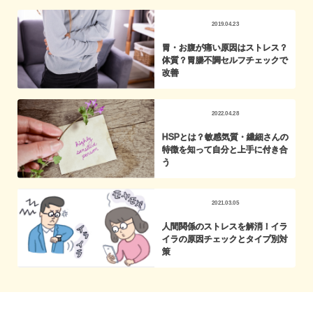
2019.04.23
胃・お腹が痛い原因はストレス？
体質？胃腸不調セルフチェックで
改善
2022.04.28
HSPとは？敏感気質・繊細さんの
特徴を知って自分と上手に付き合
う
2021.03.05
人間関係のストレスを解消！イラ
イラの原因チェックとタイプ別対
策