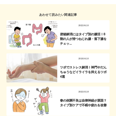
あわせて読みたい関連記事
2022.06.10
便秘解消にはタイプ別の腸活！8
割の人が持つねじれ腸・落下腸を
チェッ...
2018.04.10
ツボでストレス解消！神門やだん
ちゅうなどイライラを抑えるツボ
4選
2022.03.18
春の体調不良は自律神経が原因？
タイプ別ケアで不眠や疲れを改善