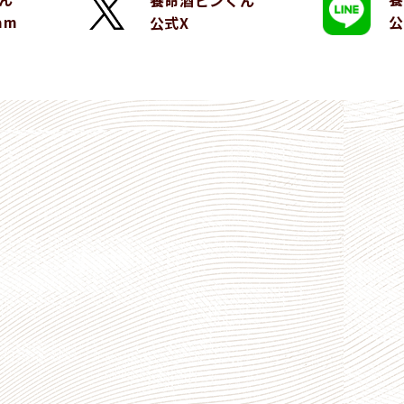
養命酒ビンくん
am
公
公式X