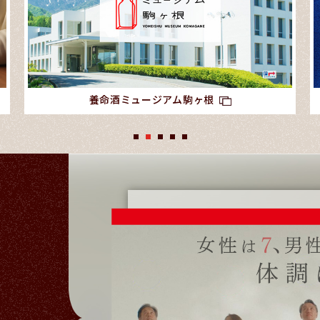
養命酒ミュージアム駒ヶ根