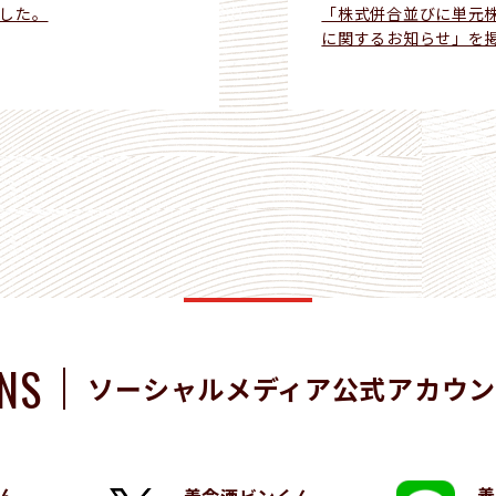
した。
「株式併合並びに単元
に関するお知らせ」を
NS
ソーシャルメディア
公式アカウン
ん
養