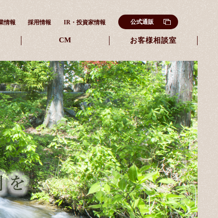
公式通販
業情報
採用情報
IR・
投資家情報
CM
内
お客様相談室