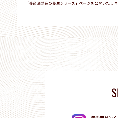
「養命酒製造の養生シリーズ」ページを公開いたしま
S
養命酒ビンく