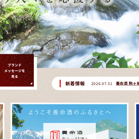
新着情報
「和養生にゅうめん 鴨南蛮」の表示不備に関するお詫びと自主回収のお知らせ
養命酒 駒ヶ
2026.07.31