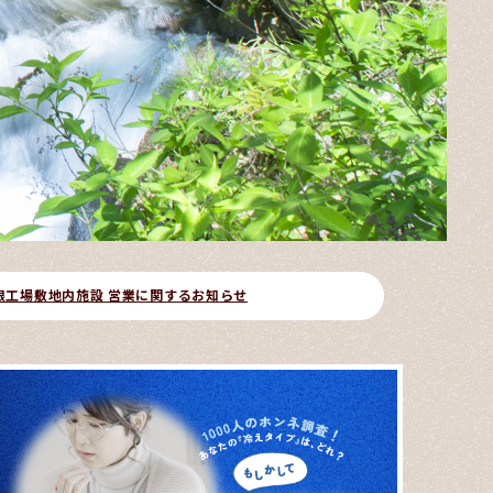
根工場敷地内施設 営業に関するお知らせ
「吸収
2026.06.26