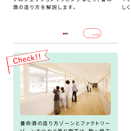
酒の造り方を解説します。
し
養命酒の造り方ゾーンとファクトリー
ゾーンをつなぐ渡り廊下は、駒ヶ根工