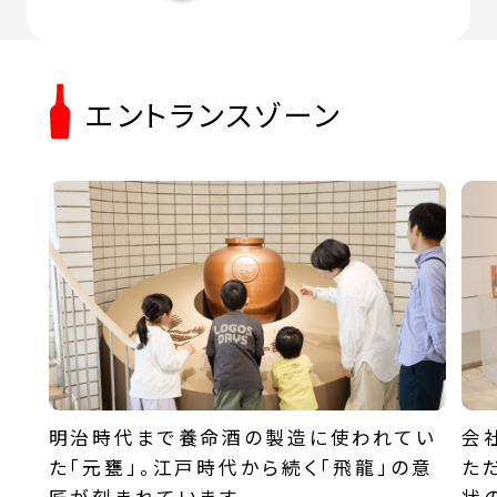
エントランスゾーン
明治時代まで養命酒の製造に使われてい
会
た「元甕」。江戸時代から続く「飛龍」の意
た