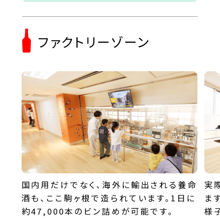
ファクトリーゾーン
国内用だけでなく、海外に輸出される養命
実
酒も、ここ駒ヶ根で造られています。1日に
ま
約47,000本のビン詰めが可能です。
様