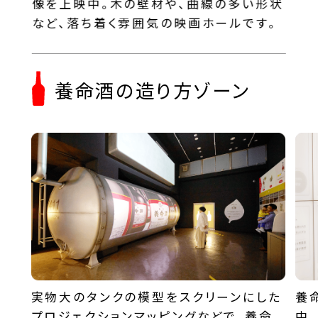
像を上映中。木の壁材や、曲線の多い形状
など、落ち着く雰囲気の映画ホールです。
養命酒の造り方ゾーン
実物大のタンクの模型をスクリーンにした
養
プロジェクションマッピングなどで、養命
中