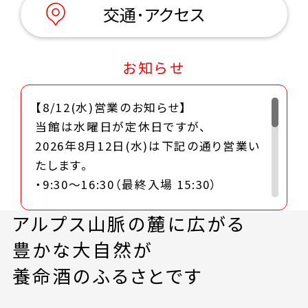
交通･
アクセス
お知らせ
【8/12(水)営業のお知らせ】
当館は水曜日が定休日ですが、
2026年8月12日(水)は下記の通り営業い
たします。
・9:30～16:30（最終入場 15:30）
皆様のお越しを心よりお待ちしておりま
アルプス山脈の麓に広がる
す。
豊かな大自然が
【8/30(日)臨時休業のお知らせ】
養命酒のふるさとです
勝手ながら、2026年8月30日(日)は臨時
休業いたします。