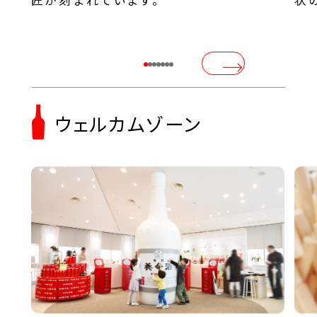
匠が刻まれています。
状
ウェルカムゾーン