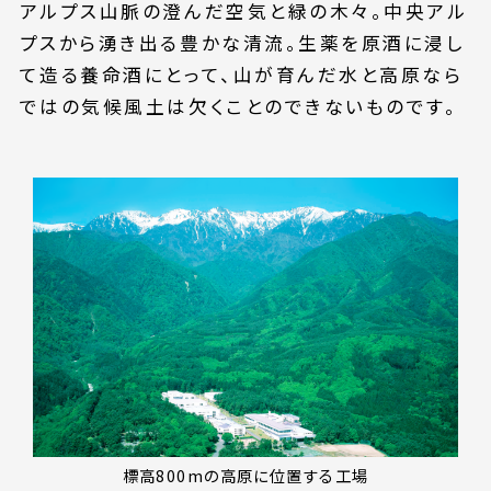
何卒ご理解のほどお願いいたします。
アルプス山脈の澄んだ空気と緑の木々。中央アル
プスから湧き出る豊かな清流。生薬を原酒に浸し
【8/31(月)営業時間変更のお知らせ】
て造る養命酒にとって、山が育んだ水と高原なら
2026年8月31日（月）は営業時間を下記
ではの気候風土は欠くことのできないものです。
の通り変更いたします。
・9:30～15:00（最終入場 14:00）
何卒ご理解のほどお願いいたします。
標高800mの高原に位置する工場