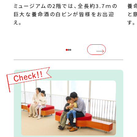
ミュージアムの2階では、全長約3.7ｍの
養
巨大な養命酒の白ビンが皆様をお出迎
と
え。
す。