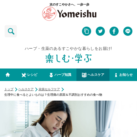
次のすこやかさへ、一歩一歩
ハーブ・生薬のあるすこやかな暮らしをお届け!
レシピ
ハーブ知識
ヘルスケア
お知らせ
トップ
ヘルスケア
未病セルフケア
生理中に食べるとよいものは？生理痛の原因＆不調別おすすめの食べ物