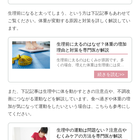
調もケアするおすすめの甘いものを紹
介。無理せずおいしく適切に甘いものを
取り入れましょう。
生理前になると太ってしまう、という方は下記記事もあわせて
ご覧ください。体重が変動する原因と対策を詳しく解説してい
ます。
生理前に太るのはなぜ？体重の増加
理由と対策を専門医が解説
生理前に太るのはむくみが原因です。多
くの場合、増えた体重は生理後には戻り
ますが、やはり体重増は気になるもの。
続きを読む>>
体重が変動する理由や太り過ぎを防ぐ対
策を紹介します。
また、下記記事は生理中に体を動かすときの注意点や、不調改
善につながる運動などを解説しています。食べ過ぎや体重の増
加が気になって運動をしたいという場合は、こちらも参考にし
てください。
生理中の運動は問題ない？注意点や
むくみケアの方法を専門医が解説