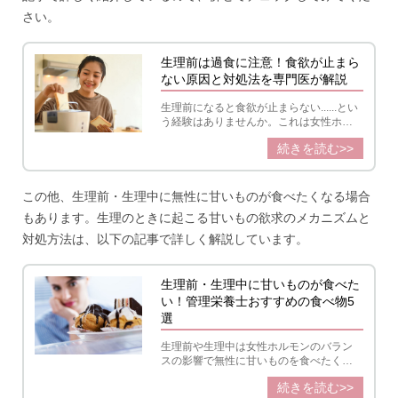
さい。
生理前は過食に注意！食欲が止まら
ない原因と対処法を専門医が解説
生理前になると食欲が止まらない......とい
う経験はありませんか。これは女性ホル
モンのプロゲステロンが増えることで引
続きを読む>>
き起こされます。食べ過ぎを抑えるコツ
を紹介します。
この他、生理前・生理中に無性に甘いものが食べたくなる場合
もあります。生理のときに起こる甘いもの欲求のメカニズムと
対処方法は、以下の記事で詳しく解説しています。
生理前・生理中に甘いものが食べた
い！管理栄養士おすすめの食べ物5
選
生理前や生理中は女性ホルモンのバラン
スの影響で無性に甘いものを食べたくな
ることがあります。そこで管理栄養士が
続きを読む>>
我慢できないときの対処法や 生理中の不