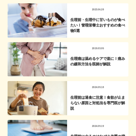
2023.06.28
生理前・生理中に甘いものが食べ
たい！管理栄養士おすすめの食べ
物5選
2019.03.05
生理痛は温めるケアで楽に！痛み
の緩和方法を医師が解説
2024.09.18
生理前は過食に注意！食欲が止ま
らない原因と対処法を専門医が解
説
2024.09.19