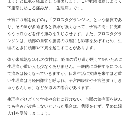
まく）と血液を経血として排出します。この収縮活動によって
下腹部に起こる痛みが、「生理痛」です。
子宮に収縮を促すのは「プロスタグランジン」という物質であ
り、その量が多過ぎると収縮が強くなって、子宮の周囲に充血
やうっ血などを伴う痛みを生じさせます。また、プロスタグラ
ンジンは、頭部の血管や腸管の収縮にも影響を及ぼすため、生
理のときに頭痛や下痢を起こすことがあります。
体が未成熟な10代の女性は、経血の通り道が硬くて細いために
生理痛が重い人も少なくありません。一般的に成長するにつれ
て痛みは軽くなっていきますが、日常生活に支障を来すほど重
い生理痛は月経困難症と呼ばれ、子宮内膜症や子宮筋腫（しき
ゅうきんしゅ）などが原因の場合があります。
生理痛がひどくて学校や会社に行けない、市販の鎮痛薬を飲ん
でも痛みが改善しないといった場合は、我慢をせず、早めに婦
人科を受診しましょう。