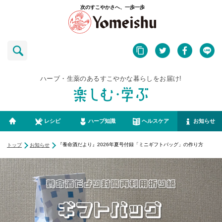
次のすこやかさへ、一歩一歩
ハーブ・生薬のあるすこやかな暮らしをお届け!
レシピ
ハーブ知識
ヘルスケア
お知らせ
『養命酒だより』2026年夏号付録「ミニギフトバッグ」の作り方
トップ
お知らせ