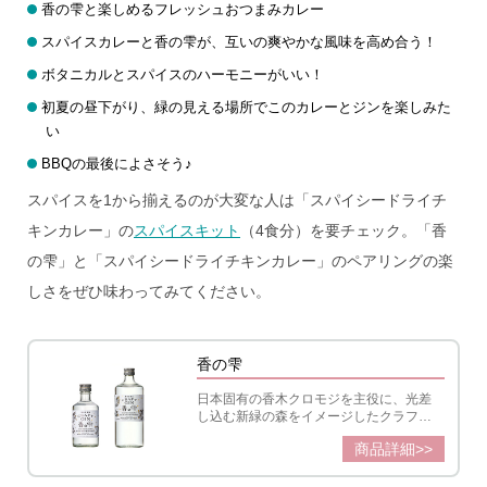
香の雫と楽しめるフレッシュおつまみカレー
スパイスカレーと香の雫が、互いの爽やかな風味を高め合う！
ボタニカルとスパイスのハーモニーがいい！
初夏の昼下がり、緑の見える場所でこのカレーとジンを楽しみた
い
BBQの最後によさそう♪
スパイスを1から揃えるのが大変な人は「スパイシードライチ
キンカレー」の
スパイスキット
（4食分）を要チェック。「香
の雫」と「スパイシードライチキンカレー」のペアリングの楽
しさをぜひ味わってみてください。
香の雫
日本固有の香木クロモジを主役に、光差
し込む新緑の森をイメージしたクラフト
ジン「香の雫」。風が吹くように、スー
商品詳細>>
ッと抜ける若々しい樹木の香りは、心軽
やかな時間におすすめです。