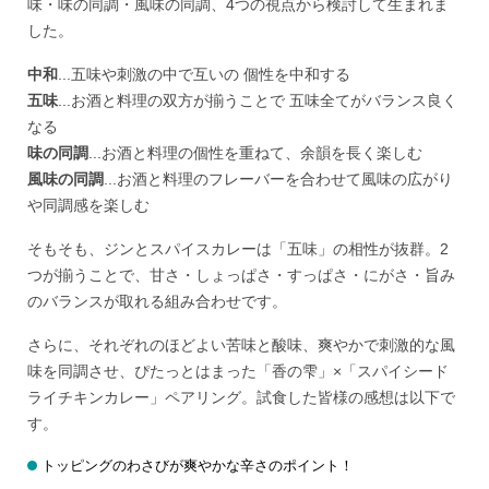
味・味の同調・風味の同調、4つの視点から検討して生まれま
した。
中和
...五味や刺激の中で互いの 個性を中和する
五味
...お酒と料理の双方が揃うことで 五味全てがバランス良く
なる
味の同調
...お酒と料理の個性を重ねて、余韻を長く楽しむ
風味の同調
...お酒と料理のフレーバーを合わせて風味の広がり
や同調感を楽しむ
そもそも、ジンとスパイスカレーは「五味」の相性が抜群。2
つが揃うことで、甘さ・しょっぱさ・すっぱさ・にがさ・旨み
のバランスが取れる組み合わせです。
さらに、それぞれのほどよい苦味と酸味、爽やかで刺激的な風
味を同調させ、ぴたっとはまった「香の雫」×「スパイシード
ライチキンカレー」ペアリング。試食した皆様の感想は以下で
す。
トッピングのわさびが爽やかな辛さのポイント！