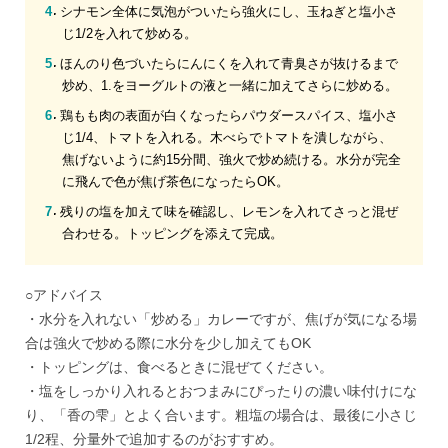
シナモン全体に気泡がついたら強火にし、玉ねぎと塩小さ
じ1/2を入れて炒める。
ほんのり色づいたらにんにくを入れて青臭さが抜けるまで
炒め、1.をヨーグルトの液と一緒に加えてさらに炒める。
鶏もも肉の表面が白くなったらパウダースパイス、塩小さ
じ1/4、トマトを入れる。木べらでトマトを潰しながら、
焦げないように約15分間、強火で炒め続ける。水分が完全
に飛んで色が焦げ茶色になったらOK。
残りの塩を加えて味を確認し、レモンを入れてさっと混ぜ
合わせる。トッピングを添えて完成。
○アドバイス
・水分を入れない「炒める」カレーですが、焦げが気になる場
合は強火で炒める際に水分を少し加えてもOK
・トッピングは、食べるときに混ぜてください。
・塩をしっかり入れるとおつまみにぴったりの濃い味付けにな
り、「香の雫」とよく合います。粗塩の場合は、最後に小さじ
1/2程、分量外で追加するのがおすすめ。