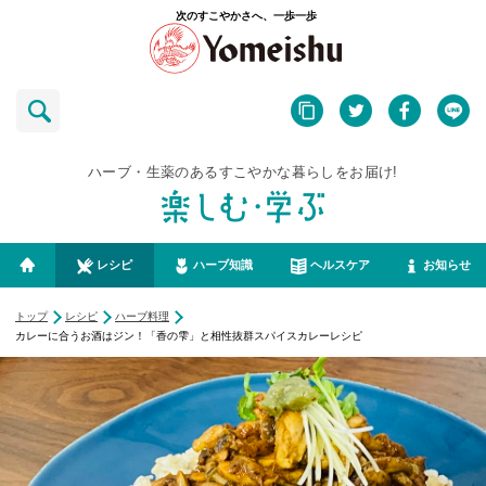
次のすこやかさへ、一歩一歩
ハーブ・生薬のあるすこやかな暮らしをお届け!
レシピ
ハーブ知識
ヘルスケア
お知らせ
トップ
レシピ
ハーブ料理
カレーに合うお酒はジン！「香の雫」と相性抜群スパイスカレーレシピ