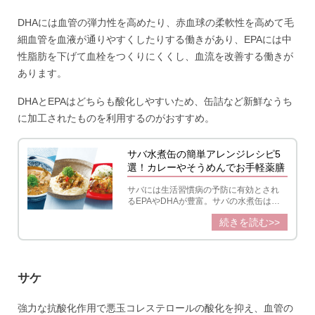
DHAには血管の弾力性を高めたり、赤血球の柔軟性を高めて毛
細血管を血液が通りやすくしたりする働きがあり、EPAには中
性脂肪を下げて血栓をつくりにくくし、血流を改善する働きが
あります。
DHAとEPAはどちらも酸化しやすいため、缶詰など新鮮なうち
に加工されたものを利用するのがおすすめ。
サバ水煮缶の簡単アレンジレシピ5
選！カレーやそうめんでお手軽薬膳
サバには生活習慣病の予防に有効とされ
るEPAやDHAが豊富。サバの水煮缶は、
サバの栄養を丸ごととれる上に買い置き
続きを読む>>
できる便利な食材です。
サケ
強力な抗酸化作用で悪玉コレステロールの酸化を抑え、血管の