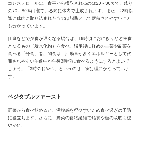
コレステロールは、食事から摂取されるのは20～30％で、残り
の70～80％は寝ている間に体内で生成されます。また、22時以
降に体内に取り込まれたものは脂肪として蓄積されやすいこと
も分かっています。
仕事などで夕食が遅くなる場合は、18時頃におにぎりなど主食
となるもの（炭水化物）を食べ、帰宅後に軽めの主菜や副菜を
食べる「分食」を。間食は、活動量が多くエネルギーとして代
謝されやすい午前中か午後3時頃に食べるようにするとよいで
しょう。「3時のおやつ」というのは、実は理にかなっていま
す。
ベジタブルファースト
野菜から食べ始めると、満腹感を得やすいため食べ過ぎの予防
に役立ちます。さらに、野菜の食物繊維で脂質や糖の吸収も穏
やかに。