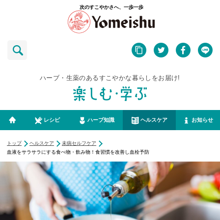
次のすこやかさへ、一歩一歩
ハーブ・生薬のあるすこやかな暮らしをお届け!
レシピ
ハーブ知識
ヘルスケア
お知らせ
トップ
ヘルスケア
未病セルフケア
血液をサラサラにする食べ物・飲み物！食習慣を改善し血栓予防