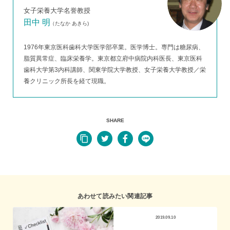
女子栄養大学名誉教授
田中 明
（たなか あきら)
1976年東京医科歯科大学医学部卒業。医学博士。専門は糖尿病、
脂質異常症、臨床栄養学。東京都立府中病院内科医長、東京医科
歯科大学第3内科講師、関東学院大学教授、女子栄養大学教授／栄
養クリニック所長を経て現職。
SHARE
あわせて読みたい関連記事
2019.09.10