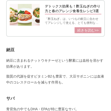
デトックス効果も！酢玉ねぎの作り
方と春のアレンジ食養生レシピ3選
「酢玉ねぎ」は、いつもの献立に合わせ
てアレンジして使える、とても便利な常
備菜です。1日漬けることで玉ねぎの辛み
続きを読む>>
と酢の酸味がマイルドになり、うま味が
アップします。
納豆
納豆に含まれるナットウキナーゼという酵素には血栓を溶かす
効果があります。
脂質の代謝を促すビタミンB2も豊富で、大豆サポニンには血液
中のコレステロールを減らす作用も。
サバ
青背魚の中でもDHA・EPAが特に豊富なサバ。