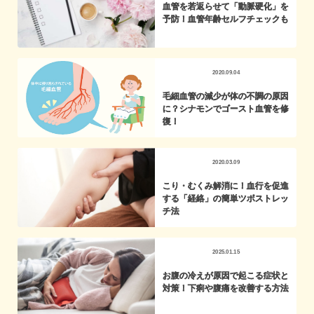
血管を若返らせて「動脈硬化」を
予防！血管年齢セルフチェックも
2020.09.04
毛細血管の減少が体の不調の原因
に？シナモンでゴースト血管を修
復！
2020.03.09
こり・むくみ解消に！血行を促進
する「経絡」の簡単ツボストレッ
チ法
2025.01.15
お腹の冷えが原因で起こる症状と
対策！下痢や腹痛を改善する方法