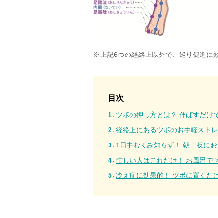
※上記6つの経絡上以外で、巡り促進に
目次
ツボの押し方とは？ 伸ばすだけ
経絡上にあるツボのお手軽ストレ
1日中むくみ知らず！ 朝・夜に
忙しい人はこれだけ！ お風呂で"
冷え症に効果的！ ツボに置くだ