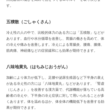
す。
五積散（ごしゃくさん）
冷え性の人の中で、比較的体力のある方には「五積散」などが
あります。血行や水分循環を改善し、胃腸の働きを高めて、体
の冷えや痛みを改善します。冷えによる胃腸炎、腰痛、膝痛、
筋肉痛、神経痛などの症状緩和にも効果が期待できます。
八味地黄丸（はちみじおうがん）
加齢により体力が低下し、足腰や泌尿生殖器など下半身の衰え
がある冷え性の方には「八味地黄丸」などがあります。「腎虚
（じんきょ）」を改善する漢方薬で、代謝機能が落ちている高
齢者の冷えや、下半身の冷え症状に対して用いられることが多
くあります。体を温めるほか、体全体の機能低下を改善する効
果が期待できます。