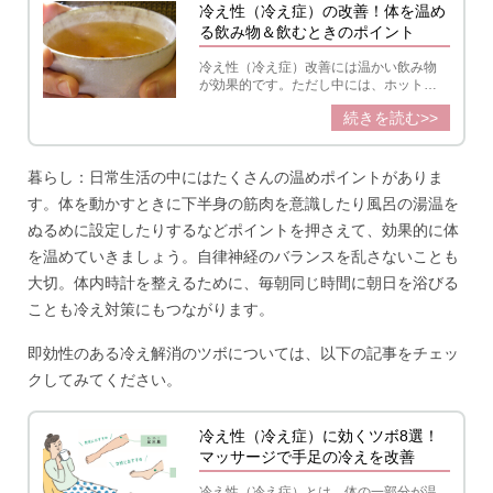
冷え性（冷え症）の改善！体を温め
る飲み物＆飲むときのポイント
冷え性（冷え症）改善には温かい飲み物
が効果的です。ただし中には、ホットで
も飲み過ぎると冷えの原因になるもの
続きを読む>>
も...。冷え性対策におすすめの飲み物や飲
み方について詳しく解説します。
暮らし：日常生活の中にはたくさんの温めポイントがありま
す。体を動かすときに下半身の筋肉を意識したり風呂の湯温を
ぬるめに設定したりするなどポイントを押さえて、効果的に体
を温めていきましょう。自律神経のバランスを乱さないことも
大切。体内時計を整えるために、毎朝同じ時間に朝日を浴びる
ことも冷え対策にもつながります。
即効性のある冷え解消のツボについては、以下の記事をチェッ
クしてみてください。
冷え性（冷え症）に効くツボ8選！
マッサージで手足の冷えを改善
冷え性（冷え症）とは、体の一部分が温