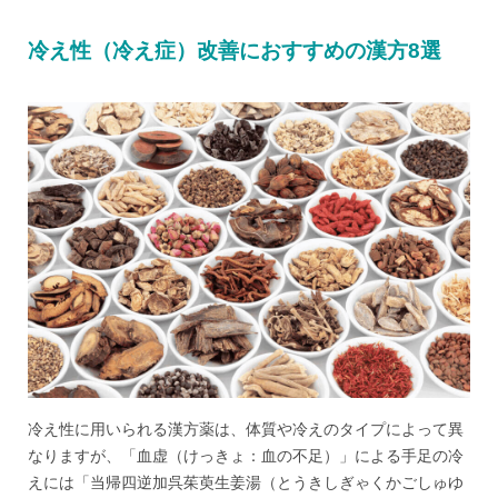
冷え性（冷え症）改善におすすめの漢方8選
冷え性に用いられる漢方薬は、体質や冷えのタイプによって異
なりますが、「血虚（けっきょ：血の不足）」による手足の冷
えには「当帰四逆加呉茱萸生姜湯（とうきしぎゃくかごしゅゆ