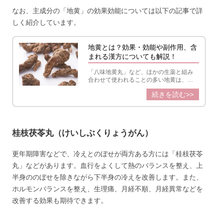
なお、主成分の「地黄」の効果効能については以下の記事で詳
しく紹介しています。
地黄とは？効果・効能や副作用、含
まれる漢方についても解説！
「八味地黄丸」など、ほかの生薬と組み
合わせて使われることの多い地黄は、漢
方薬に欠かせない生薬の1つ。血を補う作
続きを読む>>
用を始めとする、さまざまな効果効能に
ついて詳しく紹介します。
桂枝茯苓丸（けいしぶくりょうがん）
更年期障害などで、冷えとのぼせが両方ある方には「桂枝茯苓
丸」などがあります。血行をよくして熱のバランスを整え、上
半身ののぼせを除きながら下半身の冷えを改善します。また、
ホルモンバランスを整え、生理痛、月経不順、月経異常などを
改善する効果も期待できます。