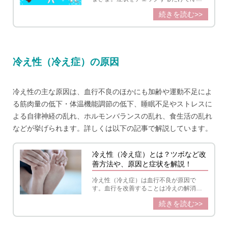
タイプがわかる診断を行って、冷えの原
続きを読む>>
因を知りましょう。冷え性（冷え症）と
いっても、ただ温めるだけでは効果が出
ない場合も。それぞれのタイプに合わせ
た改善策を紹介します。
冷え性（冷え症）の原因
冷え性の主な原因は、血行不良のほかにも加齢や運動不足によ
る筋肉量の低下・体温機能調節の低下、睡眠不足やストレスに
よる自律神経の乱れ、ホルモンバランスの乱れ、食生活の乱れ
などが挙げられます。詳しくは以下の記事で解説しています。
冷え性（冷え症）とは？ツボなど改
善方法や、原因と症状を解説！
冷え性（冷え症）は血行不良が原因で
す。血行を改善することは冷えの解消に
役立つだけでなく、冷えに関連するさま
続きを読む>>
ざまな症状の緩和につながります。今す
ぐできる対策や温活に役立つ習慣を紹介
します。