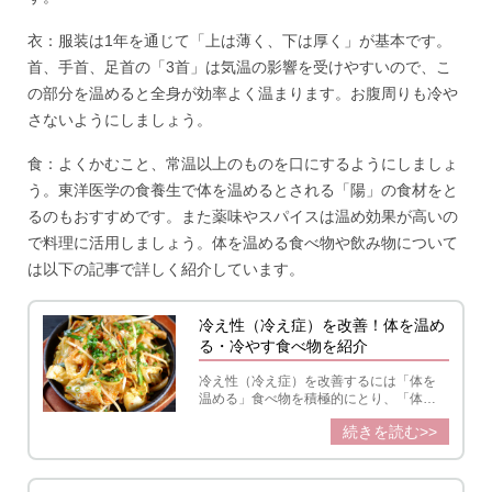
衣：服装は1年を通じて「上は薄く、下は厚く」が基本です。
首、手首、足首の「3首」は気温の影響を受けやすいので、こ
の部分を温めると全身が効率よく温まります。お腹周りも冷や
さないようにしましょう。
食：よくかむこと、常温以上のものを口にするようにしましょ
う。東洋医学の食養生で体を温めるとされる「陽」の食材をと
るのもおすすめです。また薬味やスパイスは温め効果が高いの
で料理に活用しましょう。体を温める食べ物や飲み物について
は以下の記事で詳しく紹介しています。
冷え性（冷え症）を改善！体を温め
る・冷やす食べ物を紹介
冷え性（冷え症）を改善するには「体を
温める」食べ物を積極的にとり、「体を
冷やす」食べ物は加熱するなどひと工夫
続きを読む>>
することが大切。冷え性対策におすすめ
の食べ物や栄養素について解説します。