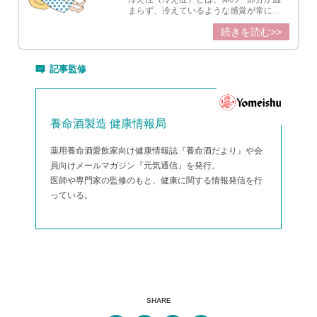
まらず、冷えているような感覚が常に自
覚される状態のことを言います。冷え性
続きを読む>>
になってしまう原因と、冷えに即効性が
あるツボとお灸、手・足のマッサージを
ご紹介。冷え性を改善するための生活改
善ポイントも解説。
記事監修
養命酒製造 健康情報局
薬用養命酒愛飲家向け健康情報誌『養命酒だより』や会
員向けメールマガジン『元気通信』を発行。
医師や専門家の監修のもと、健康に関する情報発信を行
っている。
SHARE