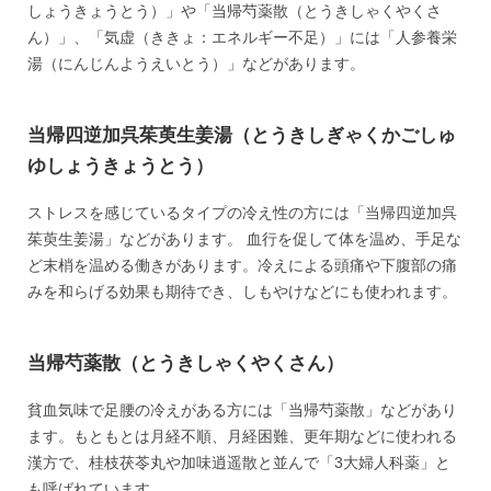
しょうきょうとう）」や「当帰芍薬散（とうきしゃくやくさ
ん）」、「気虚（ききょ：エネルギー不足）」には「人参養栄
湯（にんじんようえいとう）」などがあります。
当帰四逆加呉茱萸生姜湯（とうきしぎゃくかごしゅ
ゆしょうきょうとう）
ストレスを感じているタイプの冷え性の方には「当帰四逆加呉
茱萸生姜湯」などがあります。 血行を促して体を温め、手足な
ど末梢を温める働きがあります。冷えによる頭痛や下腹部の痛
みを和らげる効果も期待でき、しもやけなどにも使われます。
当帰芍薬散（とうきしゃくやくさん）
貧血気味で足腰の冷えがある方には「当帰芍薬散」などがあり
ます。もともとは月経不順、月経困難、更年期などに使われる
漢方で、桂枝茯苓丸や加味逍遥散と並んで「3大婦人科薬」と
も呼ばれています。