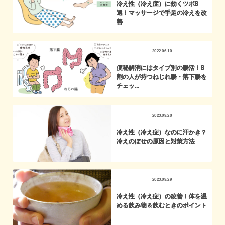
冷え性（冷え症）に効くツボ8
選！マッサージで手足の冷えを改
善
2022.06.10
便秘解消にはタイプ別の腸活！8
割の人が持つねじれ腸・落下腸を
チェッ...
2023.09.28
冷え性（冷え症）なのに汗かき？
冷えのぼせの原因と対策方法
2023.09.29
冷え性（冷え症）の改善！体を温
める飲み物＆飲むときのポイント