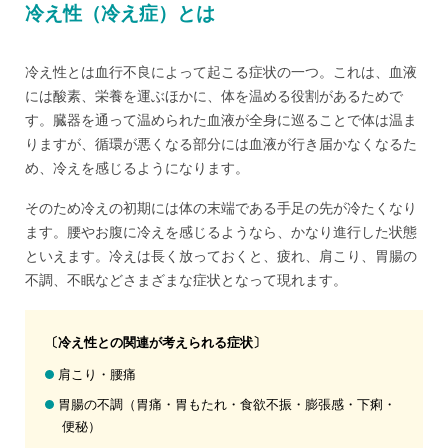
冷え性（冷え症）とは
冷え性とは血行不良によって起こる症状の一つ。これは、血液
には酸素、栄養を運ぶほかに、体を温める役割があるためで
す。臓器を通って温められた血液が全身に巡ることで体は温ま
りますが、循環が悪くなる部分には血液が行き届かなくなるた
め、冷えを感じるようになります。
そのため冷えの初期には体の末端である手足の先が冷たくなり
ます。腰やお腹に冷えを感じるようなら、かなり進行した状態
といえます。冷えは長く放っておくと、疲れ、肩こり、胃腸の
不調、不眠などさまざまな症状となって現れます。
〔冷え性との関連が考えられる症状〕
肩こり・腰痛
胃腸の不調（胃痛・胃もたれ・食欲不振・膨張感・下痢・
便秘）