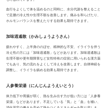
血行をよくして体を温めるのと同時に、水分代謝を整えること
で足腰の冷え性や生理不順を改善します。痛みを和らげたり、
ホルモンバランスを整えたりする効果も期待できます。
加味逍遙散（かみしょうようさん）
疲れやすく、上半身ののぼせ、精神的な不安、イライラを伴う
冷え性の方には「加味逍遙散」などがあります。加味逍遙散は
生理不順や更年期障害など女性特有の症状に用いられる漢方薬
でもあり、気の流れをよくして冷えを改善します。自律神経を
調整し、イライラを鎮める効果も期待できます。
人参養栄湯（にんじんようえいとう）
体力低下や胃腸が弱く、熱を生み出す力が低い方には「人参養
栄湯」などがあります。不足している「気」と「血」を補い、
消化器官の働きを高めて熱をつくるエネルギーを取り戻しま