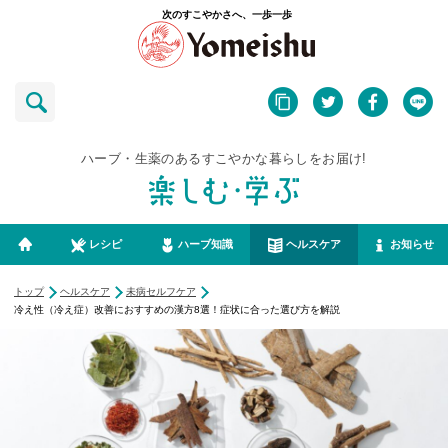
次のすこやかさへ、一歩一歩
ハーブ・生薬のあるすこやかな暮らしをお届け!
レシピ
ハーブ知識
ヘルスケア
お知らせ
トップ
ヘルスケア
未病セルフケア
冷え性（冷え症）改善におすすめの漢方8選！症状に合った選び方を解説