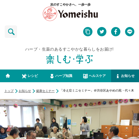
次のすこやかさへ、一歩一歩
ハーブ・生薬のあるすこやかな暮らしをお届け!
レシピ
ハーブ知識
ヘルスケア
お知らせ
「冷え症ミニセミナー」＠渋谷区あやめの苑・代々木
トップ
お知らせ
健康セミナー