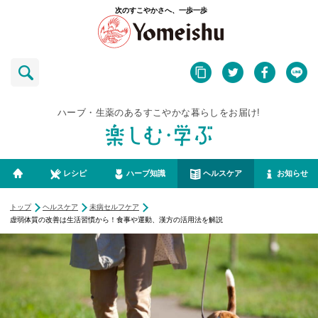
次のすこやかさへ、一歩一歩
ハーブ・生薬のあるすこやかな暮らしをお届け!
レシピ
ハーブ知識
ヘルスケア
お知らせ
トップ
ヘルスケア
未病セルフケア
虚弱体質の改善は生活習慣から！食事や運動、漢方の活用法を解説