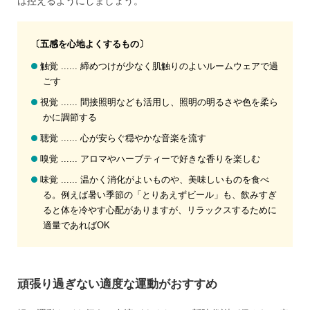
は控えるようにしましょう。
〔五感を心地よくするもの〕
触覚 ...... 締めつけが少なく肌触りのよいルームウェアで過
ごす
視覚 ...... 間接照明なども活用し、照明の明るさや色を柔ら
かに調節する
聴覚 ...... 心が安らぐ穏やかな音楽を流す
嗅覚 ...... アロマやハーブティーで好きな香りを楽しむ
味覚 ...... 温かく消化がよいものや、美味しいものを食べ
る。例えば暑い季節の「とりあえずビール」も、飲みすぎ
ると体を冷やす心配がありますが、リラックスするために
適量であればOK
頑張り過ぎない適度な運動がおすすめ