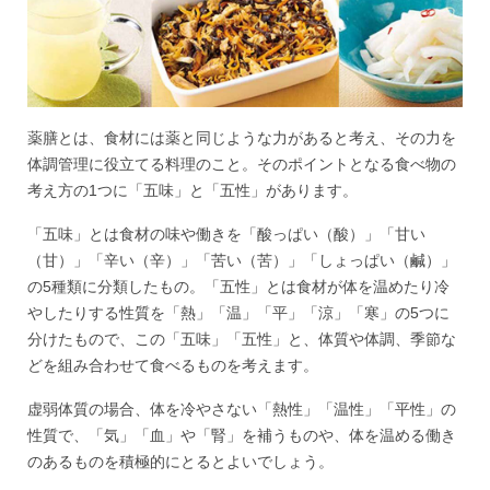
薬膳とは、食材には薬と同じような力があると考え、その力を
体調管理に役立てる料理のこと。そのポイントとなる食べ物の
考え方の1つに「五味」と「五性」があります。
「五味」とは食材の味や働きを「酸っぱい（酸）」「甘い
（甘）」「辛い（辛）」「苦い（苦）」「しょっぱい（鹹）」
の5種類に分類したもの。「五性」とは食材が体を温めたり冷
やしたりする性質を「熱」「温」「平」「涼」「寒」の5つに
分けたもので、この「五味」「五性」と、体質や体調、季節な
どを組み合わせて食べるものを考えます。
虚弱体質の場合、体を冷やさない「熱性」「温性」「平性」の
性質で、「気」「血」や「腎」を補うものや、体を温める働き
のあるものを積極的にとるとよいでしょう。