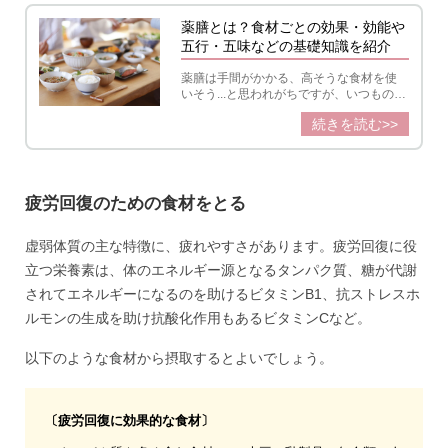
薬膳とは？食材ごとの効果・効能や
五行・五味などの基礎知識を紹介
薬膳は手間がかかる、高そうな食材を使
いそう...と思われがちですが、いつもの食
材で簡単につくることができます。昔か
続きを読む>>
ら食材には薬と同じような効能があると
考えられてきました。薬膳の知恵を使っ
て、季節や自分の体質、体調に合った食
材を組み合わせ、毎日を健やかに過ごし
ましょう。
疲労回復のための食材をとる
虚弱体質の主な特徴に、疲れやすさがあります。疲労回復に役
立つ栄養素は、体のエネルギー源となるタンパク質、糖が代謝
されてエネルギーになるのを助けるビタミンB1、抗ストレスホ
ルモンの生成を助け抗酸化作用もあるビタミンCなど。
以下のような食材から摂取するとよいでしょう。
〔疲労回復に効果的な食材〕