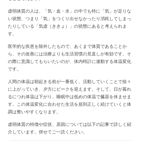
虚弱体質の人は、「気・血・水」の中でも特に「気」が足りな
い状態、つまり「気」をつくり出せなかったり消耗してしまっ
たりしている「気虚（ききょ）」の状態にあると考えられま
す。
医学的な疾患を除外したもので、あくまで体質であることか
ら、その改善には治療よりも生活習慣の見直しが有効です。そ
の際に意識してもらいたいのが、体内時計に連動する体温変化
です。
人間の体温は朝起きる前が一番低く、活動していくことで徐々
に上がっていき、夕方にピークを迎えます。そして、日が暮れ
るにつれ体温は下がり、睡眠中は低めの体温で臓器を休ませま
す。この体温変化に合わせた生活を規則正しく続けていくと体
調は整いやすくなります。
虚弱体質の特徴や症状、原因については以下の記事で詳しく紹
介しています。併せてご一読ください。