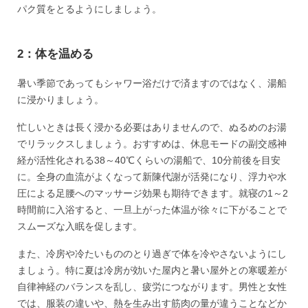
パク質をとるようにしましょう。
2：体を温める
暑い季節であってもシャワー浴だけで済ますのではなく、湯船
に浸かりましょう。
忙しいときは長く浸かる必要はありませんので、ぬるめのお湯
でリラックスしましょう。おすすめは、休息モードの副交感神
経が活性化される38～40℃くらいの湯船で、10分前後を目安
に。全身の血流がよくなって新陳代謝が活発になり、浮力や水
圧による足腰へのマッサージ効果も期待できます。就寝の1～2
時間前に入浴すると、一旦上がった体温が徐々に下がることで
スムーズな入眠を促します。
また、冷房や冷たいもののとり過ぎで体を冷やさないようにし
ましょう。特に夏は冷房が効いた屋内と暑い屋外との寒暖差が
自律神経のバランスを乱し、疲労につながります。男性と女性
では、服装の違いや、熱を生み出す筋肉の量が違うことなどか