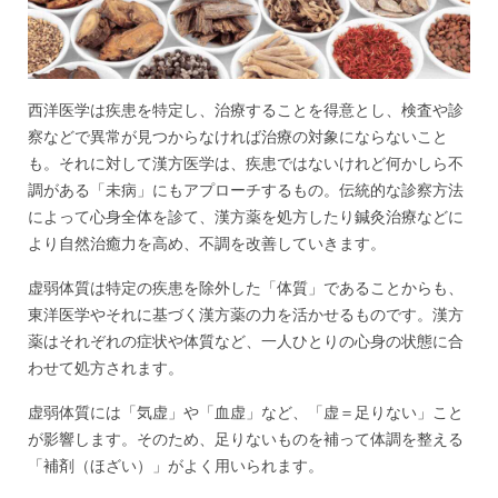
西洋医学は疾患を特定し、治療することを得意とし、検査や診
察などで異常が見つからなければ治療の対象にならないこと
も。それに対して漢方医学は、疾患ではないけれど何かしら不
調がある「未病」にもアプローチするもの。伝統的な診察方法
によって心身全体を診て、漢方薬を処方したり鍼灸治療などに
より自然治癒力を高め、不調を改善していきます。
虚弱体質は特定の疾患を除外した「体質」であることからも、
東洋医学やそれに基づく漢方薬の力を活かせるものです。漢方
薬はそれぞれの症状や体質など、一人ひとりの心身の状態に合
わせて処方されます。
虚弱体質には「気虚」や「血虚」など、「虚＝足りない」こと
が影響します。そのため、足りないものを補って体調を整える
「補剤（ほざい）」がよく用いられます。