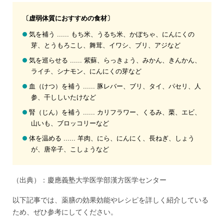
〔虚弱体質におすすめの食材〕
気を補う ...... もち米、うるち米、かぼちゃ、にんにくの
芽、とうもろこし、舞茸、イワシ、ブリ、アジなど
気を巡らせる ...... 紫蘇、らっきょう、みかん、きんかん、
ライチ、シナモン、にんにくの芽など
血（けつ）を補う ...... 豚レバー、ブリ、タイ、パセリ、人
参、干ししいたけなど
腎（じん）を補う ...... カリフラワー、くるみ、栗、エビ、
山いも、ブロッコリーなど
体を温める ...... 羊肉、にら、にんにく、長ねぎ、しょう
が、唐辛子、こしょうなど
（出典）：慶應義塾大学医学部漢方医学センター
以下記事では、薬膳の効果効能やレシピを詳しく紹介している
ため、ぜひ参考にしてください。