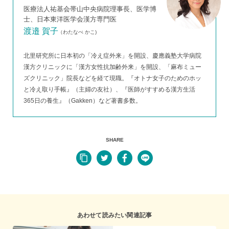
医療法人祐基会帯山中央病院理事長、医学博
士、日本東洋医学会漢方専門医
渡邉 賀子
（わたなべ かこ)
北里研究所に日本初の「冷え症外来」を開設、慶應義塾大学病院
漢方クリニックに「漢方女性抗加齢外来」を開設、「麻布ミュー
ズクリニック」院長などを経て現職。『オトナ女子のためのホッ
と冷え取り手帳』（主婦の友社）、『医師がすすめる漢方生活
365日の養生』（Gakken）など著書多数。
SHARE
あわせて読みたい関連記事