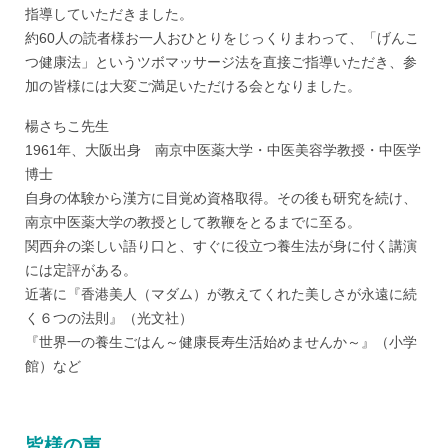
指導していただきました。
約60人の読者様お一人おひとりをじっくりまわって、「げんこ
つ健康法」というツボマッサージ法を直接ご指導いただき、参
加の皆様には大変ご満足いただける会となりました。
楊さちこ先生
1961年、大阪出身 南京中医薬大学・中医美容学教授・中医学
博士
自身の体験から漢方に目覚め資格取得。その後も研究を続け、
南京中医薬大学の教授として教鞭をとるまでに至る。
関西弁の楽しい語り口と、すぐに役立つ養生法が身に付く講演
には定評がある。
近著に『香港美人（マダム）が教えてくれた美しさが永遠に続
く６つの法則』（光文社）
『世界一の養生ごはん～健康長寿生活始めませんか～』（小学
館）など
皆様の声