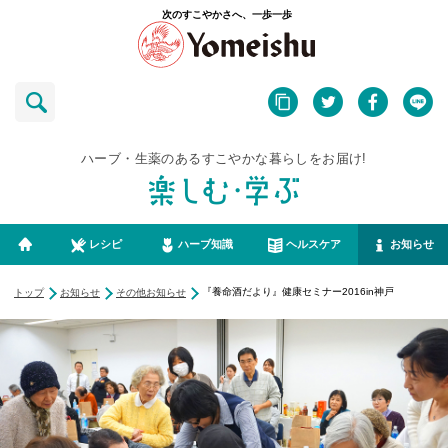
次のすこやかさへ、一歩一歩
ハーブ・生薬のあるすこやかな暮らしをお届け!
レシピ
ハーブ知識
ヘルスケア
お知らせ
『養命酒だより』健康セミナー2016in神戸
トップ
お知らせ
その他お知らせ