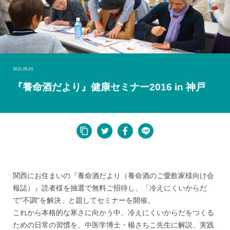
2021.05.26
『養命酒だより』健康セミナー2016 in 神戸
関西にお住まいの『養命酒だより（養命酒のご愛飲家様向け会
報誌）』読者様を抽選で無料ご招待し、「冷えにくいからだ
で"不調"を解決」と題してセミナーを開催。
これから本格的な寒さに向かう中、冷えにくいからだをつくる
ための日常の習慣を、中医学博士・楊さちこ先生に解説、実践