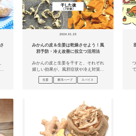
2024.01.23
さ
みかんの皮＆生姜は乾燥させよう！風
邪予防・冷え改善に役立つ活用法
、
みかんの皮と生姜を干すと、それぞれ
.
嬉しい効果が。風邪症状や冷え対策...
生姜
東洋ハーブ
スパイス