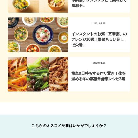
体調別アレンジレシピで美味しく
風邪予...
2021.07.28
インスタントのお粥「五養粥」の
アレンジ10選！野菜ちょい足し
で栄養...
2020.01.10
簡単&日持ちする作り置き！体を
温める冬の薬膳常備菜レシピ3選
こちらのオススメ記事はいかがでしょうか？