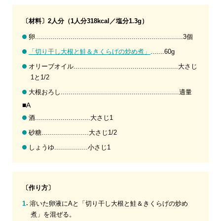
〔材料〕2人分（1人分318kcal／塩分1.3g）
卵...........................................................................3個
「切り干し大根と鮭＆きくらげの炒め煮」
.......60g
オリーブオイル.....................................................大さじ
1と1/2
大根おろし............................................................適量
■A
酒............................大さじ1
砂糖........................大さじ1/2
しょうゆ.................小さじ1
〔作り方〕
溶いた卵液にAと「切り干し大根と鮭＆きくらげの炒め
煮」を混ぜる。