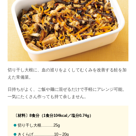
切り干し大根に、血の巡りをよくしてむくみを改善する鮭を加
えた常備菜。
日持ちがよく、ご飯や麺に混ぜるだけで手軽にアレンジ可能。
一気にたくさん作っても持て余しません。
〔材料〕8食分（1食分104kcal／塩分0.74g）
切り干し大根..........25g
きくらげ.................10～20g