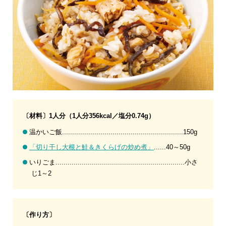
〔材料〕1人分（1人分356kcal／塩分0.74g）
温かいご飯............................................................150g
「切り干し大根と鮭＆きくらげの炒め煮」
......40～50g
いりごま................................................................小さ
じ1～2
〔作り方〕