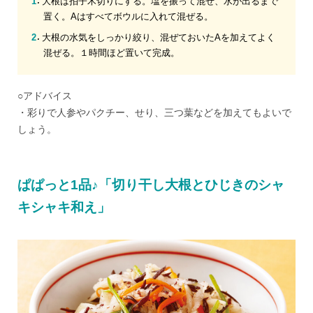
大根は拍子木切りにする。塩を振って混ぜ、水が出るまで
置く。Aはすべてボウルに入れて混ぜる。
大根の水気をしっかり絞り、混ぜておいたAを加えてよく
混ぜる。１時間ほど置いて完成。
○アドバイス
・彩りで人参やパクチー、せり、三つ葉などを加えてもよいで
しょう。
ぱぱっと1品♪「切り干し大根とひじきのシャ
キシャキ和え」