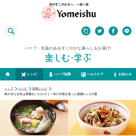
次のすこやかさへ、一歩一歩
ハーブ・生薬のあるすこやかな暮らしをお届け!
レシピ
ハーブ知識
ヘルスケア
お知らせ
トップ
レシピ
薬膳レシピ
体が冷える冬は胃腸をいたわろう！旬の大根を使った薬膳レシピ5選