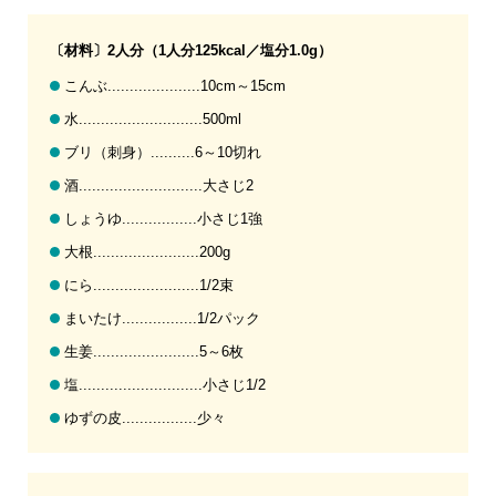
〔材料〕2人分（1人分125kcal／塩分1.0g）
こんぶ.....................10cm～15cm
水............................500ml
ブリ（刺身）..........6～10切れ
酒............................大さじ2
しょうゆ.................小さじ1強
大根........................200g
にら........................1/2束
まいたけ.................1/2パック
生姜........................5～6枚
塩............................小さじ1/2
ゆずの皮.................少々