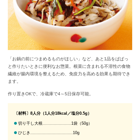
「お鍋の前につまめるものがほしい」など、あと1品をぱぱっ
と作りたいときに便利なお惣菜。根菜に含まれる不溶性の食物
繊維が腸内環境を整えるため、免疫力を高める効果も期待でき
ます。
作り置きOKで、冷蔵庫で4～5日保存可能。
〔材料〕8人分（1人分18kcal／塩分0.5g）
切り干し大根.......................1袋（50g）
ひじき..................................10g