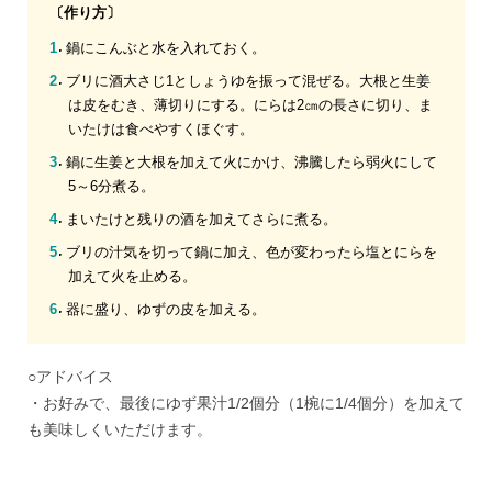
〔作り方〕
鍋にこんぶと水を入れておく。
ブリに酒大さじ1としょうゆを振って混ぜる。大根と生姜
は皮をむき、薄切りにする。にらは2㎝の長さに切り、ま
いたけは食べやすくほぐす。
鍋に生姜と大根を加えて火にかけ、沸騰したら弱火にして
5～6分煮る。
まいたけと残りの酒を加えてさらに煮る。
ブリの汁気を切って鍋に加え、色が変わったら塩とにらを
加えて火を止める。
器に盛り、ゆずの皮を加える。
○アドバイス
・お好みで、最後にゆず果汁1/2個分（1椀に1/4個分）を加えて
も美味しくいただけます。