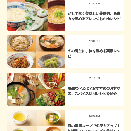
2018.12.28
だしで炊く美味しい薬膳粥♩免疫
力を高めるアレンジおかゆレシピ
2018.01.10
冬の養生に、体を温める薬膳レシ
ピ
2021.11.22
養生なべとは？おすすめの具材や
素、スパイス活用レシピを紹介
2020.12.11
鶏の薬膳スープで免疫力アップ！