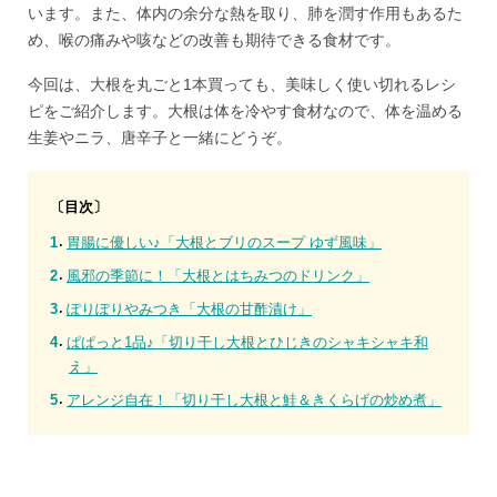
います。また、体内の余分な熱を取り、肺を潤す作用もあるた
め、喉の痛みや咳などの改善も期待できる食材です。
今回は、大根を丸ごと1本買っても、美味しく使い切れるレシ
ピをご紹介します。大根は体を冷やす食材なので、体を温める
生姜やニラ、唐辛子と一緒にどうぞ。
〔目次〕
胃腸に優しい♪「大根とブリのスープ ゆず風味」
風邪の季節に！「大根とはちみつのドリンク」
ぽりぽりやみつき「大根の甘酢漬け」
ぱぱっと1品♪「切り干し大根とひじきのシャキシャキ和
え」
アレンジ自在！「切り干し大根と鮭＆きくらげの炒め煮」