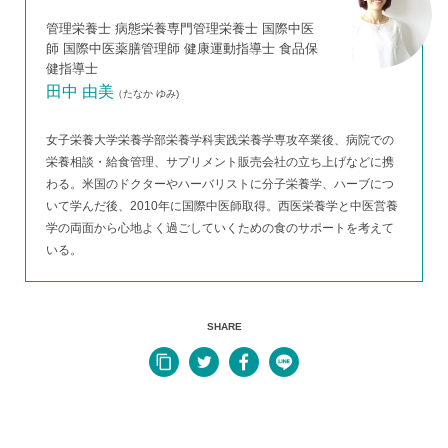
管理栄養士 病態栄養専門管理栄養士 国際中医
師 国際中医薬膳管理師 健康運動指導士 食品保
健指導士
田中 由美
（たなか ゆみ)
女子栄養大学栄養学部栄養学科実践栄養学専攻卒業後、病院での
栄養相談・給食管理、サプリメント販売会社の立ち上げなどに携
わる。米国のドクターやハーバリストに分子栄養学、ハーブにつ
いて学んだ後、2010年に国際中医師取得。西医栄養学と中医営養
学の両面から心地よく過ごしていくための食のサポートを考えて
いる。
SHARE