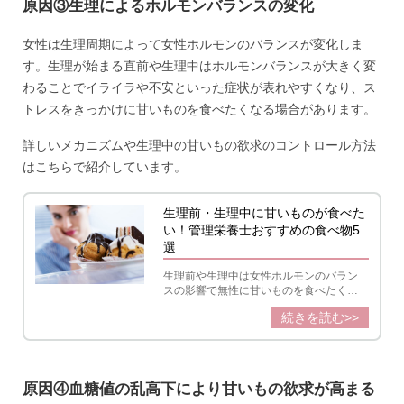
原因③生理によるホルモンバランスの変化
女性は生理周期によって女性ホルモンのバランスが変化しま
す。生理が始まる直前や生理中はホルモンバランスが大きく変
わることでイライラや不安といった症状が表れやすくなり、ス
トレスをきっかけに甘いものを食べたくなる場合があります。
詳しいメカニズムや生理中の甘いもの欲求のコントロール方法
はこちらで紹介しています。
生理前・生理中に甘いものが食べた
い！管理栄養士おすすめの食べ物5
選
生理前や生理中は女性ホルモンのバラン
スの影響で無性に甘いものを食べたくな
ることがあります。そこで管理栄養士が
続きを読む>>
我慢できないときの対処法や 生理中の不
調もケアするおすすめの甘いものを紹
介。無理せずおいしく適切に甘いものを
取り入れましょう。
原因④血糖値の乱高下により甘いもの欲求が高まる