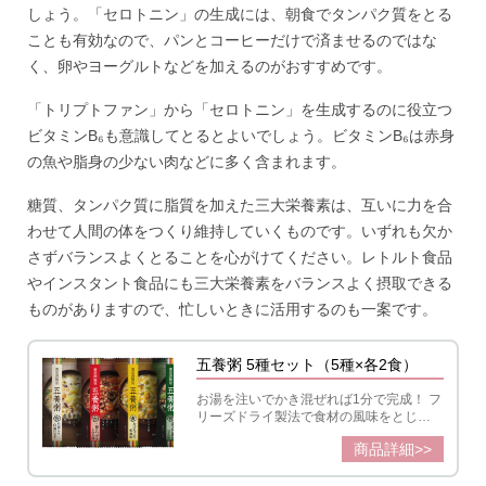
しょう。「セロトニン」の生成には、朝食でタンパク質をとる
ことも有効なので、パンとコーヒーだけで済ませるのではな
く、卵やヨーグルトなどを加えるのがおすすめです。
「トリプトファン」から「セロトニン」を生成するのに役立つ
ビタミンB₆も意識してとるとよいでしょう。ビタミンB₆は赤身
の魚や脂身の少ない肉などに多く含まれます。
糖質、タンパク質に脂質を加えた三大栄養素は、互いに力を合
わせて人間の体をつくり維持していくものです。いずれも欠か
さずバランスよくとることを心がけてください。レトルト食品
やインスタント食品にも三大栄養素をバランスよく摂取できる
ものがありますので、忙しいときに活用するのも一案です。
五養粥 5種セット（5種×各2食）
お湯を注いでかき混ぜれば1分で完成！ フ
リーズドライ製法で食材の風味をとじこ
め、健康素材と野菜をしっかり手軽に美
商品詳細>>
味しくとることができます。