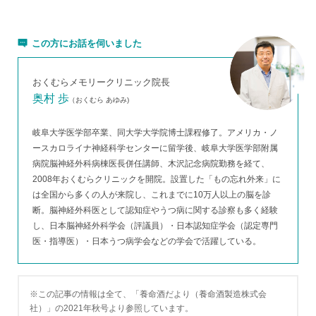
この方にお話を伺いました
おくむらメモリークリニック院長
奥村 歩
（おくむら あゆみ)
岐阜大学医学部卒業、同大学大学院博士課程修了。アメリカ・ノ
ースカロライナ神経科学センターに留学後、岐阜大学医学部附属
病院脳神経外科病棟医長併任講師、木沢記念病院勤務を経て、
2008年おくむらクリニックを開院。設置した「もの忘れ外来」に
は全国から多くの人が来院し、これまでに10万人以上の脳を診
断。脳神経外科医として認知症やうつ病に関する診察も多く経験
し、日本脳神経外科学会（評議員）・日本認知症学会（認定専門
医・指導医）・日本うつ病学会などの学会で活躍している。
※この記事の情報は全て、「養命酒だより（養命酒製造株式会
社）」の2021年秋号より参照しています。