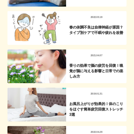
2022.03.18
春の体調不良は自律神経が原因？
タイプ別ケアで不眠や疲れを改善
2021.04.07
香りの効果で脳の疲労を回復！嗅
覚が脳に与える影響と日常での楽
しみ方
2019.01.31
お風呂上がりが効果的！体のこり
をほぐす簡単疲労回復ストレッチ
3選
2022.04.28