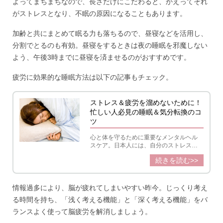
よってまちまちなので、長さだけにこだわると、かえってそれ
がストレスとなり、不眠の原因になることもあります。
加齢と共にまとめて眠る力も落ちるので、昼寝などを活用し、
分割でとるのも有効。昼寝をするときは夜の睡眠を邪魔しない
よう、午後3時までに昼寝を済ませるのがおすすめです。
疲労に効果的な睡眠方法は以下の記事もチェック。
ストレス＆疲労を溜めないために！
忙しい人必見の睡眠＆気分転換のコ
ツ
心と体を守るために重要なメンタルヘル
スケア。日本人には、自分のストレスや
疲労に気づけない人も多いと言われてい
続きを読む>>
ます。
情報過多により、脳が疲れてしまいやすい昨今。じっくり考え
る時間を持ち、「浅く考える機能」と「深く考える機能」をバ
ランスよく使って脳疲労を解消しましょう。