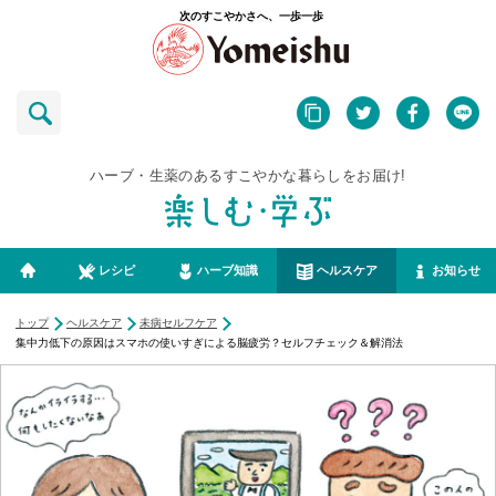
次のすこやかさへ、一歩一歩
ハーブ・生薬のあるすこやかな暮らしをお届け!
レシピ
ハーブ知識
ヘルスケア
お知らせ
トップ
ヘルスケア
未病セルフケア
集中力低下の原因はスマホの使いすぎによる脳疲労？セルフチェック＆解消法