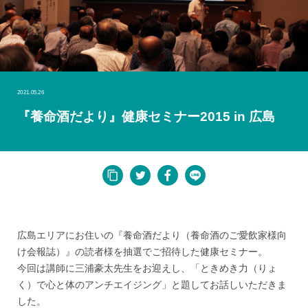
2021.05.26
『養命酒だより』健康セミナー2015 in 広島
広島エリアにお住いの『養命酒だより（養命酒のご愛飲家様向
け会報誌）』の読者様を抽選でご招待した健康セミナー。
今回は講師に三浦豪太先生をお迎えし、「ときめき力（りょ
く）で心と体のアンチエイジング」と題してお話しいただきま
した。