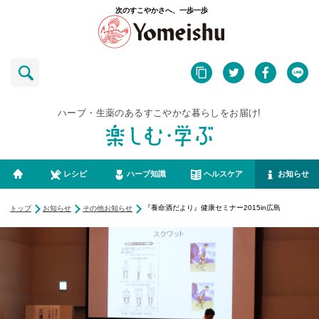
次のすこやかさへ、一歩一歩
ハーブ・生薬のあるすこやかな暮らしをお届け!
レシピ
ハーブ知識
ヘルスケア
お知らせ
『養命酒だより』健康セミナー2015in広島
トップ
お知らせ
その他お知らせ