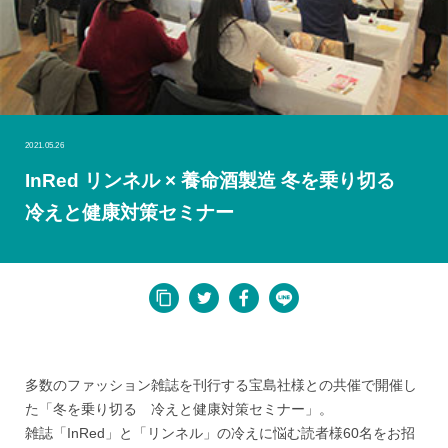
2021.05.26
InRed リンネル × 養命酒製造 冬を乗り切る
冷えと健康対策セミナー
多数のファッション雑誌を刊行する宝島社様との共催で開催し
た「冬を乗り切る 冷えと健康対策セミナー」。
雑誌「InRed」と「リンネル」の冷えに悩む読者様60名をお招