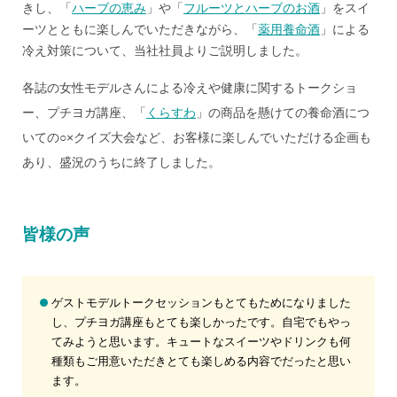
きし、「
ハーブの恵み
」や「
フルーツとハーブのお酒
」をスイ
ーツとともに楽しんでいただきながら、「
薬用養命酒
」による
冷え対策について、当社社員よりご説明しました。
各誌の女性モデルさんによる冷えや健康に関するトークショ
ー、プチヨガ講座、「
くらすわ
」の商品を懸けての養命酒につ
いての○×クイズ大会など、お客様に楽しんでいただける企画も
あり、盛況のうちに終了しました。
皆様の声
ゲストモデルトークセッションもとてもためになりました
し、プチヨガ講座もとても楽しかったです。自宅でもやっ
てみようと思います。キュートなスイーツやドリンクも何
種類もご用意いただきとても楽しめる内容でだったと思い
ます。