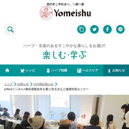
次のすこやかさへ、一歩一歩
ハーブ・生薬のあるすこやかな暮らしをお届け!
レシピ
ハーブ知識
ヘルスケア
お知らせ
トップ
お知らせ
その他お知らせ
InRedリンネル×養命酒製造冬を乗り切る冷えと健康対策セミナー