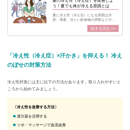
夏の冷え性（冷え症）を改善しよ
う！夏でも体が冷える原因とは
夏に冷え性（冷え症）になる原因は冷
房、薄着、冷たい飲食物の摂取などやっ
てしまいがちな日常習慣のなかに潜んで
続きを読む>>
います。冷え予防を意識するだけでも改
善されることは多く、適切に体が温まる
ことは夏バテ対策にも奏功。手軽に実践
できる対策を紹介します。
「冷え性（冷え症）×汗かき」を抑える！ 冷え
のぼせの対策方法
冷え性対策には主に以下の方法があります。取り入れやすいと
ころから始めてみましょう。
〔冷え性を改善する方法〕
漢方薬を活用する
ツボ・マッサージで血流改善