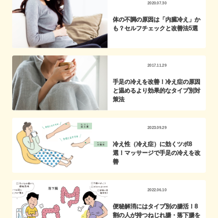
2020.07.30
体の不調の原因は「内臓冷え」か
も？セルフチェックと改善法5選
2017.11.29
手足の冷えを改善！冷え症の原因
と温めるより効果的なタイプ別対
策法
2023.09.29
冷え性（冷え症）に効くツボ8
選！マッサージで手足の冷えを改
善
2022.06.10
便秘解消にはタイプ別の腸活！8
割の人が持つねじれ腸・落下腸を