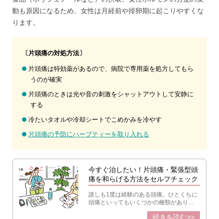
動も原因になるため、女性は月経前や排卵期に起こりやすくな
ります。
〔片頭痛の対処方法〕
片頭痛は特効薬があるので、病院で専用薬を処方してもら
うのが確実
片頭痛のときは光や音の刺激をシャットアウトして安静に
する
冷たいタオルや冷却シートでこめかみを冷やす
片頭痛の予防にハーブティーを取り入れる
今すぐ治したい！片頭痛・緊張型頭
痛を和らげる方法をセルフチェック
誰しも1度は経験のある頭痛。ひとくちに
頭痛といってもいくつかの種類があり、
代表的な頭痛タイプとして、片頭痛（偏
続きを読む>>
頭痛）と緊張型頭痛の2つがあります。こ