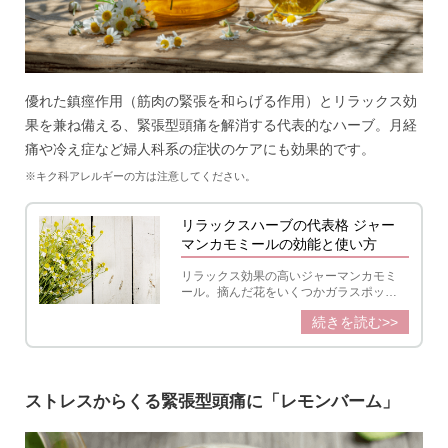
優れた鎮痙作用（筋肉の緊張を和らげる作用）とリラックス効
果を兼ね備える、緊張型頭痛を解消する代表的なハーブ。月経
痛や冷え症など婦人科系の症状のケアにも効果的です。
※キク科アレルギーの方は注意してください。
リラックスハーブの代表格 ジャー
マンカモミールの効能と使い方
リラックス効果の高いジャーマンカモミ
ール。摘んだ花をいくつかガラスポット
のなかに入れ、そこにしゅんしゅんと沸
続きを読む>>
いたお湯を注ぐと、透明な液体がみるみ
るうちに澄んだ黄色に。しばらく時間を
おいてからガラスのふたを少しずらして
みると、甘酸っぱい若いりんごの香りが
広がり、たちまちその場がリラックス空
ストレスからくる緊張型頭痛に「レモンバーム」
間に変わる魅力的なハーブです。