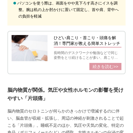
パソコンを使う際は、画面をやや見下ろす高さにイスを調
整。腕は机の上か肘かけに置いて固定し、首や肩、背中へ
の負担を軽減
ひどい肩こり・首こり・頭痛を解
消！専門家が教える簡単ストレッチ
長時間のデスクワークや勉強などで同じ
姿勢をとり続けることが多い、肩こりや
頭痛、腰痛がひどい、パソコンやスマホ
続きを読む>>
を長時間使用して目が疲れる...。そんな方
におすすめなのが、「肩甲骨はがし」。
リラクゼーションスポット・リラクゼの
セラピスト教わった、自宅で簡単にでき
るゆがみチェックや、「肩甲骨はがし」
脳内物質が関係。気圧や女性ホルモンの影響を受け
の要素を盛り込んだストレッチ法をご紹
介します。
やすい「片頭痛」
脳内物質のセロトニンが何らかのきっかけで増減するのに伴
い、脳血管が収縮・拡張し、周辺の神経が刺激されることで起
こる「片頭痛」。睡眠不足のほか、気圧や天気の変化、特定の
食品（ポリフェノールなど）の摂取、女性ホルモンの分泌の変