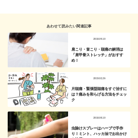
あわせて読みたい関連記事
2018.09.10
肩こり・首こり・頭痛の解消は
「肩甲骨ストレッチ」がおすす
め！
2019.02.26
片頭痛・緊張型頭痛をすぐ治すに
は？痛みを和らげる方法をチェッ
ク
2018.08.10
虫除けスプレーはハーブで手作
り！ミント、ハッカ油でお出かけ