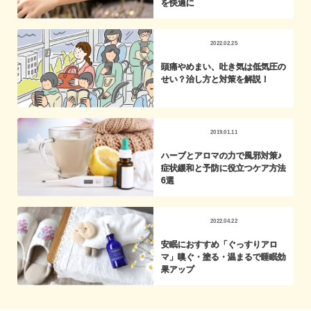
を快適に
2022.02.25
頭痛やめまい、吐き気は低気圧の
せい？治し方と対策を解説！
2019.01.11
ハーブとアロマの力で風邪対策♪
症状緩和と予防に役立つケア方法
6選
2022.04.22
安眠におすすめ「ぐっすりアロ
マ」嗅ぐ・塗る・温まるで睡眠効
果アップ