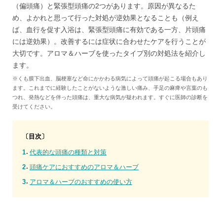
（偏頭痛）と緊張型頭痛の2つがあります。原因が異なるた
め、よかれと思って行った対処が逆効果となることも（例え
ば、血行を促す入浴は、緊張型頭痛に有効である一方、片頭痛
には逆効果）。改善するには症状に合わせたケアを行うことが
大切です。アロマ＆ハーブを使ったタイプ別の対処法を紹介し
ます。
※くも膜下出血、脳梗塞など命にかかわる病気によって頭痛が起こる場合もあり
ます。これまでに経験したことがないような激しい痛み、手足の麻痺や言葉のも
つれ、発熱などを伴った頭痛は、重大な病気が疑われます。すぐに医師の診断を
受けてください。
〔目次〕
代表的な頭痛の種類と対策
頭痛ケアにおすすめのアロマ＆ハーブ
アロマ＆ハーブのおすすめの使い方