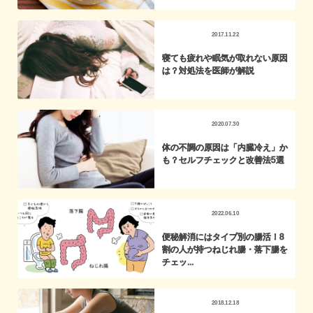
2017.11.22
寝ても疲れや眠気が取れない原因
は？対処法を医師が解説
2020.07.30
体の不調の原因は「内臓冷え」か
も？セルフチェックと改善法5選
2022.06.10
便秘解消にはタイプ別の腸活！8
割の人が持つねじれ腸・落下腸を
チェッ...
2018.12.18