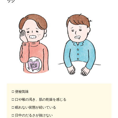
ック
□ 便秘気味
□ 口や喉の渇き、肌の乾燥を感じる
□ 眠れない状態が続いている
□ 日中のだるさが抜けない