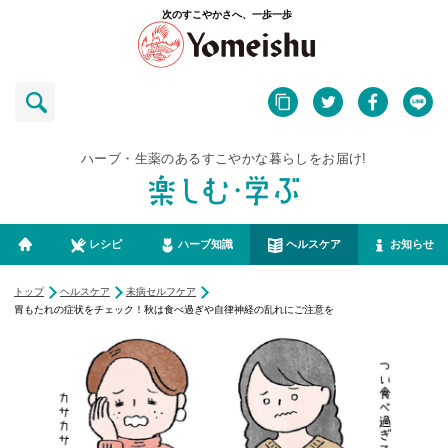
次のすこやかさへ、一歩一歩
ハーブ・生薬のあるすこやかな暮らしをお届け!
レシピ
ハーブ知識
ヘルスケア
お知らせ
トップ
ヘルスケア
未病セルフケア
胃もたれの症状をチェック！秋は食べ過ぎや自律神経の乱れにご注意を