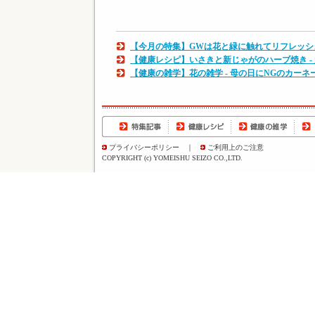
【今月の特集】GWは花と緑に触れてリフレッシ
【健康レシピ】いさきと新じゃがのハーブ焼き -
【健康の雑学】花の雑学 - 母の日にNGのカー
プライバシーポリシー
｜
ご利用上のご注意
COPYRIGHT (c) YOMEISHU SEIZO CO.,LTD.