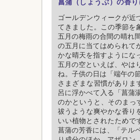
菖蒲（しょうぶ）の香り
ゴールデンウィークが近
てきました。この季節を
五月の梅雨の合間の晴れ
の五月に当てはめられて
かな晴天を指すようにな
五月の空といえば、やは
ね。子供の日は「端午の
さまざまな習慣がありま
呂に浮かべて入る「菖蒲
のかというと、そのまっ
祓うような爽やかな香り
いい植物とされたためで
菖蒲の芳香には、「テル
り成分のほか、アザロン