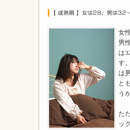
女
男
は
す
は
と
う
た
ッ