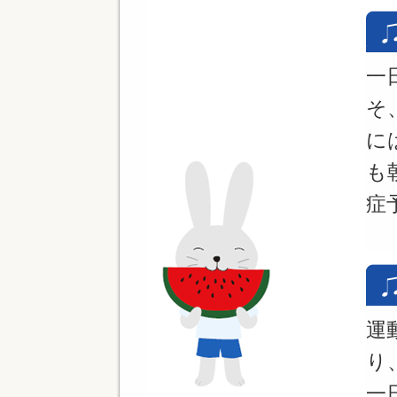
一
そ
に
も
症
運
り
一