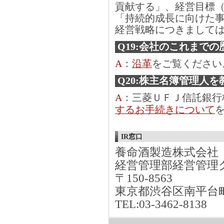
貢献する」、経営目標
「持続的成長に向けた
経営戦略につきまして
Q19:会社のこれまで
A
：
沿革
をご覧ください
Q20:株主名簿管理人
A
：三菱ＵＦＪ信託銀行
するお手続きについて
IR窓口
養命酒製造株式会社
経営管理部経営管理
〒150-8563
東京都渋谷区南平台町1
TEL:03-3462-8138