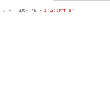
ホーム
>
企業・IR情報
>
よくあるご質問/IR窓口