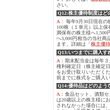
さい。
Q12:株主優待制度は
A
： 毎年9月30日現在
100株（１単元）以上
満保有の株主様へ1,50
へ3,000円相当の当社
ます。詳細は「
株主優
Q13:いつまでに購入
A
：期末配当金は毎年３月
権利確定日（株主確定
をお受け取りいただくた
前までに株式をご購入
Q14:優待品はどのよ
A
：食品セット、酒類セ
は20歳以上の株主様に
されなかった場合には