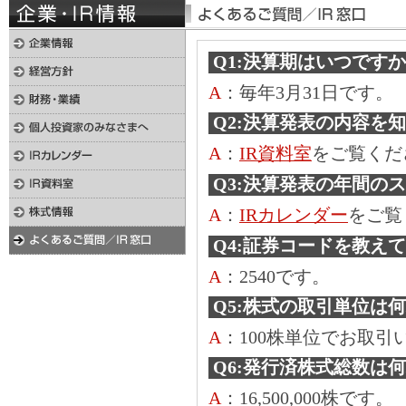
Q1:決算期はいつです
A
：毎年3月31日です。
Q2:決算発表の内容を
A
：
IR資料室
をご覧くだ
Q3:決算発表の年間の
A
：
IRカレンダー
をご覧
Q4:証券コードを教え
A
：2540です。
Q5:株式の取引単位は
A
：100株単位でお取引
Q6:発行済株式総数は
A
：16,500,000株です。