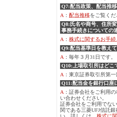
Q7:配当政策、配当推
A
：
配当推移
をご覧くだ
Q8:氏名や商号、住所
事務手続きについての
A
：
株式に関するお手続
Q9:配当基準日を教え
A
：毎年３月31日です。
Q10:上場取引所はどこ
A
：東京証券取引所第一
Q11:配当金を銀行口
A
：証券会社をご利用の
い合わせください。
証券会社をご利用でな
関である三菱UFJ信託
い。詳しくは、
株式に