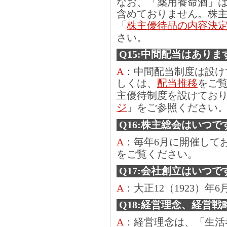
なお、「薬用養命酒」
含めておりません。株
「
株主優待品の内容決
さい。
Q15:中間配当はありま
A
：中間配当制度は設け
しくは、
配当推移
をご
主優待制度を設けてお
ジ
」をご参照ください
Q16:株主総会はいつで
A
：毎年6月に開催して
をご覧ください。
Q17:会社創立はいつで
A
：大正12（1923）年6
Q18:経営理念、経営
A
：経営理念は、「生活