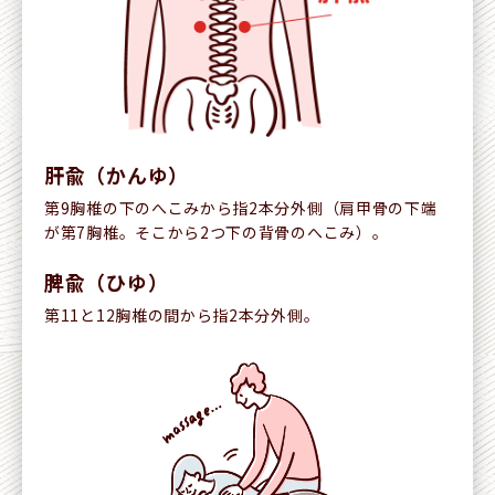
肝兪（かんゆ）
第9胸椎の下のへこみから指2本分外側（肩甲骨の下端
が第7胸椎。そこから2つ下の背骨のへこみ）。
脾兪（ひゆ）
第11と12胸椎の間から指2本分外側。