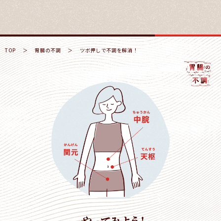
TOP
＞
胃腸の不調
＞
ツボ押しで不調を解消！