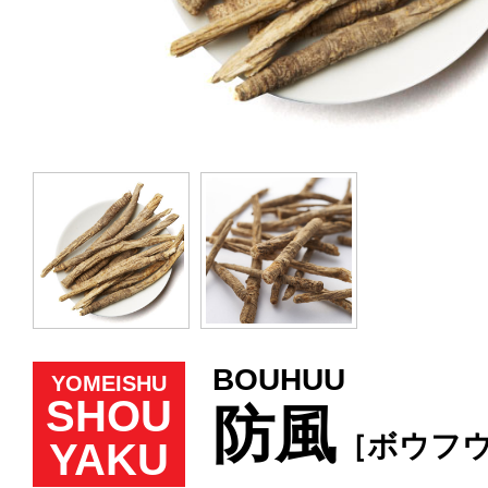
BOUHUU
YOMEISHU
SHOU
防風
［ボウフ
YAKU