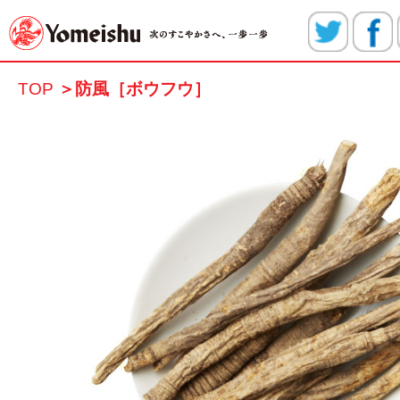
TOP
＞
防風［ボウフウ］