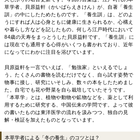
草学者、貝原益軒（かいばらえきけん）が、自著「養生
訓」の中にしたためたものです。「養生訓」は、どのよ
うにすれば人は心身ともに健康に生きられるか、心構え
や暮らし方などを記したもの。何しろ江戸時代において
84歳の天寿をまっとうした貝原益軒です。「養生訓」に
は現在でも通用する心得がいくつも書かれており、近年
になってにわかに注目を浴びています。
貝原益軒を一言でいえば、「勉強家」といえるでしょ
う。たくさんの書物を読むだけでなく、自ら試す姿勢で
物事に接し、研究にいそしみ、数々の本をしたためまし
た。自宅でも花や野菜を自ら栽培していたそうです。
「本草学」とは、植物や動物や鉱物などを、薬として利
用するために研究する、中国伝来の学問です。よって彼
の書いたものは東洋医学の流れを汲みつつ、独自の見
解・検証を加えたものとなっています。
本草学者による「冬の養生」のコツとは？