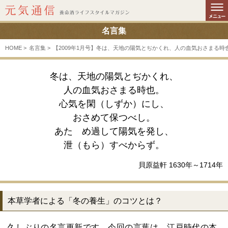
名言集
HOME >
名言集 >
【2009年1月号】冬は、天地の陽気とぢかくれ、人の血気おさまる時也。
冬は、天地の陽気とぢかくれ、
人の血気おさまる時也。
心気を閑（しずか）にし、
おさめて保つべし。
あたゝめ過して陽気を発し、
泄（もら）すべからず。
貝原益軒 1630年～1714年
本草学者による「冬の養生」のコツとは？
久しぶりの名言更新です。今回の言葉は、江戸時代の本