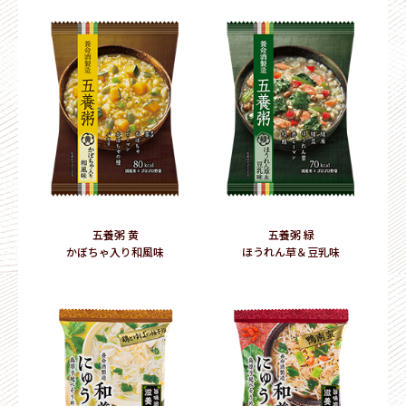
五養粥 黄
五養粥 緑
かぼちゃ入り和風味
ほうれん草＆豆乳味