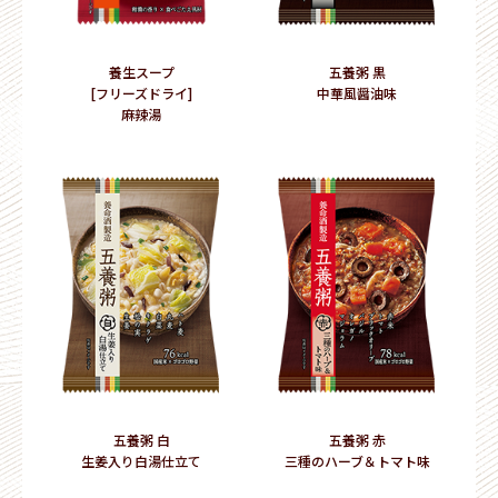
養生スープ
五養粥 黒
[フリーズドライ]
中華風醤油味
麻辣湯
五養粥 白
五養粥 赤
生姜入り白湯仕立て
三種のハーブ＆トマト味