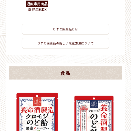
通販専用商品
幸健生彩DX
ＯＴＣ医薬品とは
ＯＴＣ医薬品の新しい販売方法について
食品