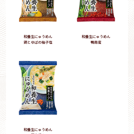
和養生にゅうめん
和養生にゅうめん
鶏とゆばの柚子塩
鴨南蛮
和養生にゅうめん