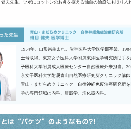
目健夫先生。ツボにコットンのお灸を据える独自の治療法も取り入
1954年、山形県生まれ。岩手医科大学医学部卒業。198
士号取得。東京女子医科大学附属東洋医学研究所助手を
子医科大学附属成人医療センター自然医療外来担当。20
京女子医科大学附属青山自然医療研究所クリニック講師。
青山・まだらめクリニック 自律神経免疫治療研究所を
学の専門領域は内科、肝臓学、消化器内科。