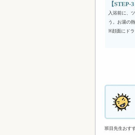
【STEP
入浴前に、ツ
う。お湯の
※顔面にド
班目先生おす