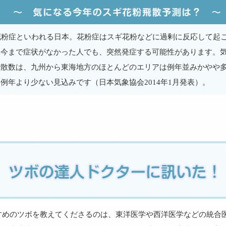
花粉症といわれる日本。花粉症はスギ花粉などに過剰に反応して起
今まで症状がなかった人でも、突然発症する可能性があります。気に
飛散数は、九州から東海地方のほとんどのエリアは例年並みかやや
例年より少ない見込みです（日本気象協会2014年1月発表）。
すめのツボを教えてくださるのは、東洋医学や西洋医学などの統合