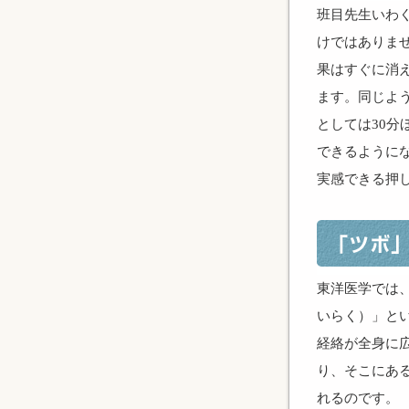
班目先生いわ
けではありま
果はすぐに消
ます。同じよ
としては30分
できるように
実感できる押
東洋医学では
いらく）」と
経絡が全身に
り、そこにあ
れるのです。