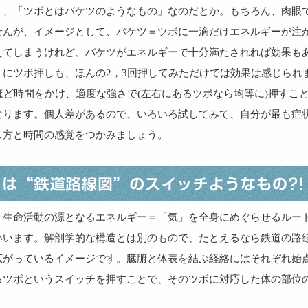
く、「ツボとはバケツのようなもの」なのだとか。もちろん、肉眼
せんが、イメージとして、バケツ＝ツボに一滴だけエネルギーが注
えてしまうけれど、バケツがエネルギーで十分満たされれば効果も
うにツボ押しも、ほんの2，3回押してみただけでは効果は感じられ
ほど時間をかけ、適度な強さで(左右にあるツボなら均等に)押すこ
なります。個人差があるので、いろいろ試してみて、自分が最も症
し方と時間の感覚をつかみましょう。
、生命活動の源となるエネルギー＝「気」を全身にめぐらせるルー
いいます。解剖学的な構造とは別のもので、たとえるなら鉄道の路
広がっているイメージです。臓腑と体表を結ぶ経絡にはそれぞれ始
るツボというスイッチを押すことで、そのツボに対応した体の部位