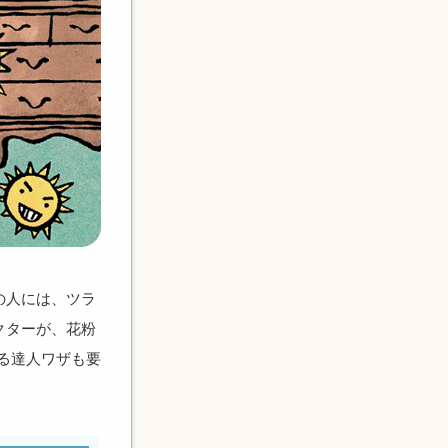
の人には、ツラ
クターが、花粉
る達人ワザも要