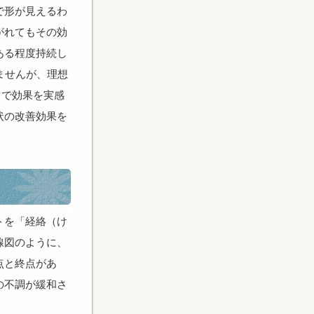
で形が見えるわ
がれてもその効
ある程度持続し
ませんが、理想
とで効果を実感
状の改善効果を
トを「経絡（け
線図のように、
点と終点があ
の不調が緩和さ